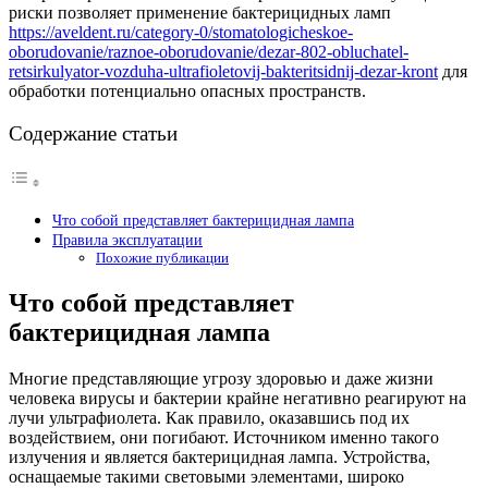
риски позволяет применение бактерицидных ламп
https://aveldent.ru/category-0/stomatologicheskoe-
oborudovanie/raznoe-oborudovanie/dezar-802-obluchatel-
retsirkulyator-vozduha-ultrafioletovij-bakteritsidnij-dezar-kront
для
обработки потенциально опасных пространств.
Содержание статьи
Что собой представляет бактерицидная лампа
Правила эксплуатации
Похожие публикации
Что собой представляет
бактерицидная лампа
Многие представляющие угрозу здоровью и даже жизни
человека вирусы и бактерии крайне негативно реагируют на
лучи ультрафиолета. Как правило, оказавшись под их
воздействием, они погибают. Источником именно такого
излучения и является бактерицидная лампа. Устройства,
оснащаемые такими световыми элементами, широко