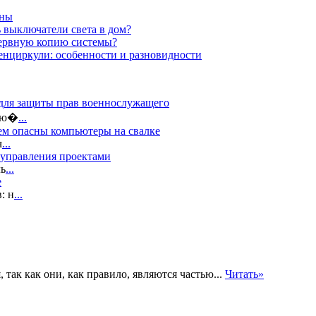
ины
 выключатели света в дом?
зервную копию системы?
нциркули: особенности и разновидности
 для защиты прав военнослужащего
 лю�
...
ем опасны компьютеры на свалке
ч
...
 управления проектами
ль
...
е
: н
...
 так как они, как правило, являются частью...
Читать»