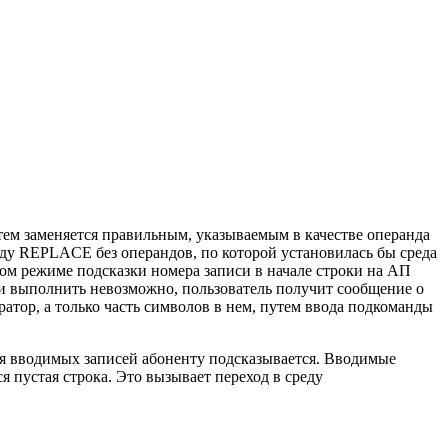
тем заменяется правильным, указываемым в качестве операнда
нду REPLACE без операндов, по которой установилась бы среда
ом режиме подсказки номера записи в начале строки на АП
си выполнить невозможно, пользователь получит сообщение о
атор, а только часть символов в нем, путем ввода подкоманды
ля вводимых записей абоненту подсказывается. Вводимые
я пустая строка. Это вызывает переход в среду