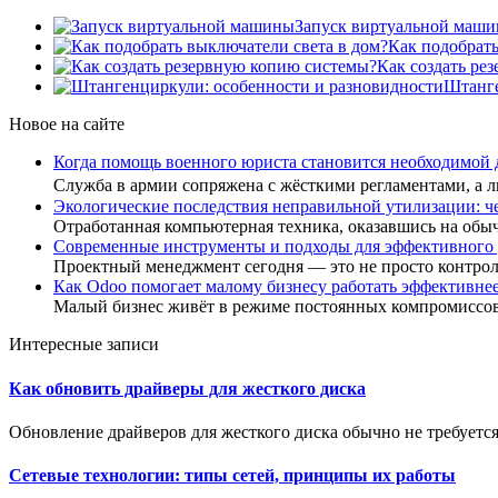
Запуск виртуальной маш
Как подобрать
Как создать ре
Штанге
Новое на сайте
Когда помощь военного юриста становится необходимой
Служба в армии сопряжена с жёсткими регламентами, а
Экологические последствия неправильной утилизации: ч
Отработанная компьютерная техника, оказавшись на обы
Современные инструменты и подходы для эффективного
Проектный менеджмент сегодня — это не просто контро
Как Odoo помогает малому бизнесу работать эффективне
Малый бизнес живёт в режиме постоянных компромиссов
Интересные записи
Как обновить драйверы для жесткого диска
Обновление драйверов для жесткого диска обычно не требуется,
Сетевые технологии: типы сетей, принципы их работы