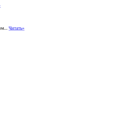
»
м...
Читать»