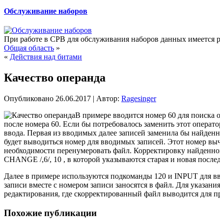
Обслуживание наборов
При работе в СРВ для обслуживания наборов данных имеется р
Общая область
»
«
Действия над битами
Качество операнда
Опубликовано
26.06.2017
|
Автор:
Ragesinger
В примере вводится номер 60 для поиска 
после номера 60. Если бы потребовалось заменить этот опера
ввода. Первая
из вводимых далее записей заменила бы найденн
будет выводиться номер для вводимых записей. Этот номер вы
необходимости перенумеровать файл. Корректировку найденного
CHANGE /,6/, 10 , в которой указываются старая и новая после
Далее в примере используются подкоманды 120 и INPUT для вв
записи вместе с номером записи заносятся в файл. Для указани
редактирования, где скорректированный файл выводится для пр
Похожие публикации