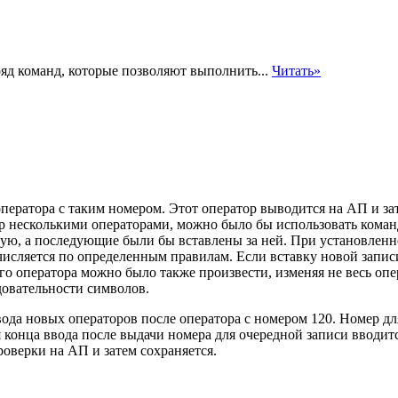
яд команд, которые позволяют выполнить...
Читать»
оператора с таким номером. Этот оператор выводится на АП и за
тор несколькими операторами, можно было бы использовать кома
ую, а последующие были бы вставлены за ней. При установленн
числяется по определенным правилам. Если вставку новой запи
 оператора можно было также произвести, изменяя не весь опер
довательности символов.
ода новых операторов после оператора с номером 120. Номер д
я конца ввода после выдачи номера для очередной записи вводитс
оверки на АП и затем сохраняется.