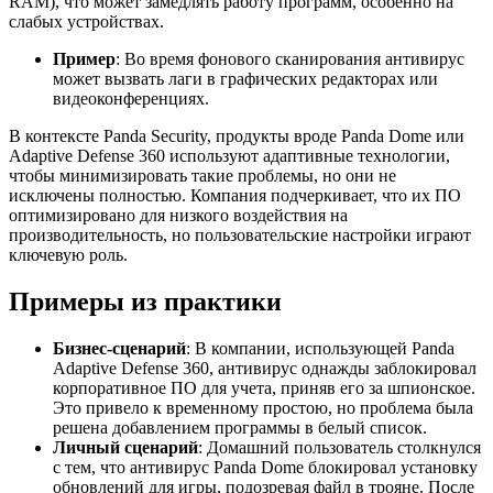
RAM), что может замедлять работу программ, особенно на
слабых устройствах.
Пример
: Во время фонового сканирования антивирус
может вызвать лаги в графических редакторах или
видеоконференциях.
В контексте Panda Security, продукты вроде Panda Dome или
Adaptive Defense 360 используют адаптивные технологии,
чтобы минимизировать такие проблемы, но они не
исключены полностью. Компания подчеркивает, что их ПО
оптимизировано для низкого воздействия на
производительность, но пользовательские настройки играют
ключевую роль.
Примеры из практики
Бизнес-сценарий
: В компании, использующей Panda
Adaptive Defense 360, антивирус однажды заблокировал
корпоративное ПО для учета, приняв его за шпионское.
Это привело к временному простою, но проблема была
решена добавлением программы в белый список.
Личный сценарий
: Домашний пользователь столкнулся
с тем, что антивирус Panda Dome блокировал установку
обновлений для игры, подозревая файл в трояне. После