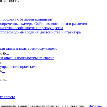
ительность.
 проблему с батареей планшета?
овременные камеры GoPro: возможности и различия
визитка: особенности и преимущества
тровозводимые здания: достоинства и структура
 для защиты прав военнослужащего
 лю�
...
ем опасны компьютеры на свалке
ч
...
 управления проектами
ль
...
е
: н
...
нтеллекта
 ландшафт вычислительной техники, и видеокарты,...
Читать»