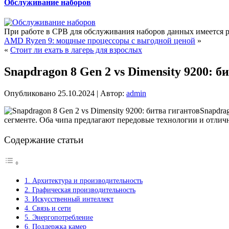
Обслуживание наборов
При работе в СРВ для обслуживания наборов данных имеется р
AMD Ryzen 9: мощные процессоры с выгодной ценой
»
«
Стоит ли ехать в лагерь для взрослых
Snapdragon 8 Gen 2 vs Dimensity 9200: б
Опубликовано
25.10.2024
|
Автор:
admin
Snapdra
сегменте. Оба чипа предлагают передовые технологии и отлич
Содержание статьи
1. Архитектура и производительность
2. Графическая производительность
3. Искусственный интеллект
4. Связь и сети
5. Энергопотребление
6. Поддержка камер