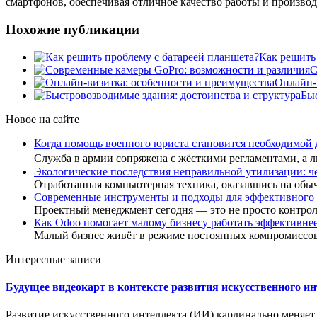
смартфонов, обеспечивая отличное качество работы и производ
Похожие публикации
Как решить
С
Онлайн-
Быс
Новое на сайте
Когда помощь военного юриста становится необходимой
Служба в армии сопряжена с жёсткими регламентами, а
Экологические последствия неправильной утилизации: ч
Отработанная компьютерная техника, оказавшись на обы
Современные инструменты и подходы для эффективного
Проектный менеджмент сегодня — это не просто контро
Как Odoo помогает малому бизнесу работать эффективне
Малый бизнес живёт в режиме постоянных компромиссов
Интересные записи
Будущее видеокарт в контексте развития искусственного и
Развитие искусственного интеллекта (ИИ) кардинально меняет