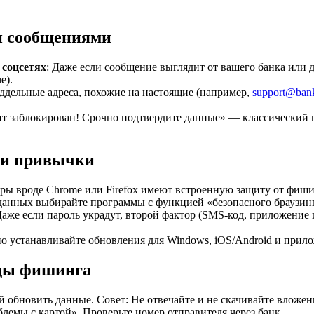
и сообщениями
 соцсетях
: Даже если сообщение выглядит от вашего банка или д
е).
ддельные адреса, похожие на настоящие (например,
support@ban
нт заблокирован! Срочно подтвердите данные» — классический
 и привычки
еры вроде Chrome или Firefox имеют встроенную защиту от фиши
анных выбирайте программы с функцией «безопасного браузинга»
Даже если пароль украдут, второй фактор (SMS-код, приложение
но устанавливайте обновления для Windows, iOS/Android и при
иды фишинга
й обновить данные. Совет: Не отвечайте и не скачивайте вложе
лемы с картой». Проверьте номер отправителя через банк.