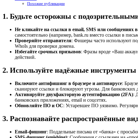
Похожие публикации
1.
Будьте осторожны с подозрительным
Не кликайте на ссылки в email, SMS или сообщениях в
самостоятельно (например, bank.ru вместо ссылки в письм
Проверяйте отправителя
: Фишеры часто используют по
WhoIs для проверки домена.
Избегайте срочных призывов
: Фразы вроде «Ваш аккау
действий.
2.
Используйте надёжные инструменты
Включите антифишинг в браузере и антивирусе
: Брауз
сканируют ссылки и блокируют угрозы. Для банковских д
Активируйте двухфакторную аутентификацию (2FA)
: 
банковских приложениях, email и соцсетях.
Обновляйте ПО и ОС
: Устаревшее ПО уязвимо. Регуляр
3.
Распознавайте распространённые в
Email-фишинг
: Поддельные письма от «банка» с просьбо
SMS-фишинг (smishing)
: Сообщения с ссылками на «проб