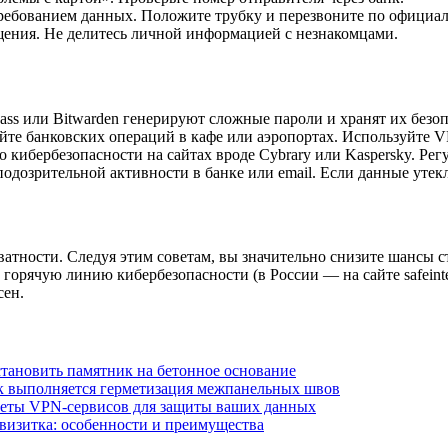
требованием данных. Положите трубку и перезвоните по официа
щения. Не делитесь личной информацией с незнакомцами.
ass или Bitwarden генерируют сложные пароли и хранят их безоп
айте банковских операций в кафе или аэропортах. Используйте 
о кибербезопасности на сайтах вроде Cybrary или Kaspersky. Ре
подозрительной активности в банке или email. Если данные утек
ватности. Следуя этим советам, вы значительно снизите шансы с
 горячую линию кибербезопасности (в России — на сайте safeint
сен.
становить памятник на бетонное основание
к выполняется герметизация межпанельных швов
еты VPN-сервисов для защиты ваших данных
визитка: особенности и преимущества