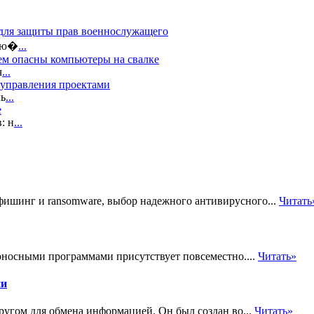
 для защиты прав военнослужащего
 лю�
...
ем опасны компьютеры на свалке
ч
...
 управления проектами
ль
...
е
: н
...
 фишинг и ransomware, выбор надежного антивирусного...
Читать
оносными программами присутствует повсеместно....
Читать»
ии
ругом для обмена информацией. Он был создан во...
Читать»