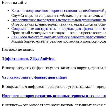
Новое на сайте
Когда помощь военного юриста становится необходимой
Служба в армии сопряжена с жёсткими регламентами, а
Экологические последствия неправильной утилизации: ч
Отработанная компьютерная техника, оказавшись на обы
Современные инструменты и подходы для эффективного
Проектный менеджмент сегодня — это не просто контро
Как Odoo помогает малому бизнесу работать эффективне
Малый бизнес живёт в режиме постоянных компромиссов
Интересные записи
Эффективность Zillya Antivirus
В эпоху растущих цифровых угроз, таких как вирусы, трояны,
Что нужно знать о файлах quarantine?
В современном цифровом пространстве угроза заражения вред
Интернет: история развития, основные сервисы и технолог
Интернет — это мировая сеть компьютеров, связанных друг с д