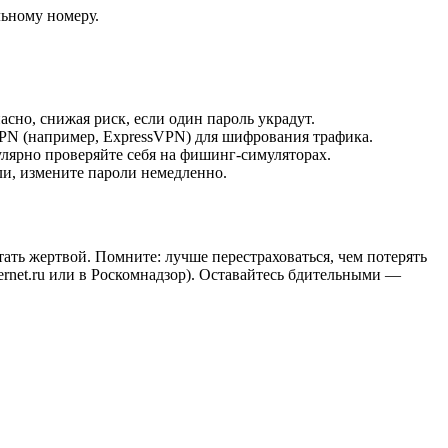
льному номеру.
асно, снижая риск, если один пароль украдут.
VPN (например, ExpressVPN) для шифрования трафика.
гулярно проверяйте себя на фишинг-симуляторах.
ли, измените пароли немедленно.
тать жертвой. Помните: лучше перестраховаться, чем потерять
ernet.ru или в Роскомнадзор). Оставайтесь бдительными —