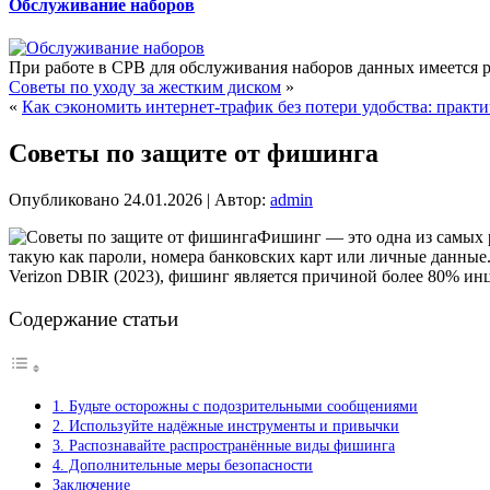
Обслуживание наборов
При работе в СРВ для обслуживания наборов данных имеется р
Советы по уходу за жестким диском
»
«
Как сэкономить интернет-трафик без потери удобства: практ
Советы по защите от фишинга
Опубликовано
24.01.2026
|
Автор:
admin
Фишинг — это одна из самых
такую как пароли, номера банковских карт или личные данные
Verizon DBIR (2023), фишинг является причиной более 80% ин
Содержание статьи
1. Будьте осторожны с подозрительными сообщениями
2. Используйте надёжные инструменты и привычки
3. Распознавайте распространённые виды фишинга
4. Дополнительные меры безопасности
Заключение