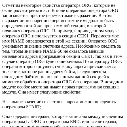
Отметим некоторые свойства оператора ORG, которые не
были рассмотрены в 3.5- В поле операндов оператора ORG
записывается простое переместимое выражение. В этом
выражении неспаренное
переместимое имя должно быть
определено в той же программной секции, в которой
появился оператор ORG. Например, в приведенном модуле
оператор ORG используется в секции СЕК1. Переместимое
имя NAME определяется в этой же секции. Оператор ORG
уменьшает значение счетчика адреса. Необходимо следить за
тем, чтобы значение NAME-50 не оказалось меньше
начального адреса программной секции СЕК1, так как в этом
случае оператор ORG будет ошибочным. По оператору ORG,
операнд которого опущен, счетчику адреса присваивается
значение, которое равно адресу байта, следующего за
последним байтом, использованным данной секцией к
моменту обработки оператора ORG без операнда. В исходном
модуле особое место занимает первая программная секция в
модуле. Она имеет следующие свойства:
Начальное значение ее счетчика адреса можно определить
оператором START;
Она содержит литералы, которые записаны между последним
оператором LTORG и оператором END, или все литералы,
если в исходном модуле вообще отсутствуют операторы