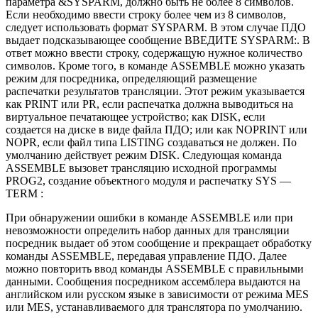
параметра &SYSPARM, должно быть не более 8 символов.
Если необходимо ввести строку более чем из 8 символов,
следует использовать формат SYSPARM. В этом случае
ПДО
выдает подсказывающее сообщение ВВЕДИТЕ SYSPARM:. В
ответ можно ввести строку, содержащую нужное количество
символов. Кроме того, в команде ASSEMBLE можно указать
режим для посредника, определяющий размещение
распечатки результатов трансляции. Этот режим указывается
как PRINT или PR, если распечатка должна выводиться на
виртуальное печатающее устройство; как DISK, если
создается на диске в виде файла ПДО; или как NOPRINT или
NOPR, если файл типа LISTING создаваться не должен. По
умолчанию действует режим DISK. Следующая команда
ASSEMBLE вызовет трансляцию исходной программы
PROG2, создание объектного модуля и распечатку SYS —
TERM :
При обнаружении ошибки в команде ASSEMBLE или при
невозможности определить набор данных для трансляции
посредник выдает об этом сообщение и прекращает обработку
команды ASSEMBLE, передавая управление ПДО. Далее
можно повторить ввод команды ASSEMBLE с правильными
данными. Сообщения посредником ассемблера выдаются на
английском или русском языке в зависимости от режима MES
или MES, устанавливаемого для транслятора по умолчанию.