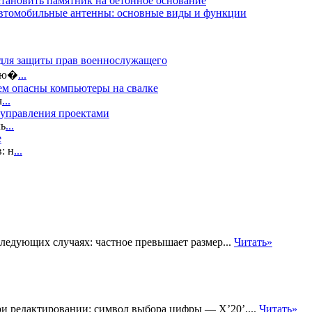
становить памятник на бетонное основание
втомобильные антенны: основные виды и функции
 для защиты прав военнослужащего
 лю�
...
ем опасны компьютеры на свалке
ч
...
 управления проектами
ль
...
е
: н
...
следующих случаях: частное превышает размер...
Читать»
и редактировании: символ выбора цифры — Х’20’,...
Читать»