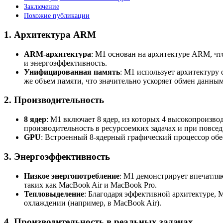
Заключение
Похожие публикации
1.
Архитектура ARM
ARM-архитектура
: M1 основан на архитектуре ARM, чт
и энергоэффективность.
Унифицированная память
: M1 использует архитектуру
же объем памяти, что значительно ускоряет обмен данны
2.
Производительность
8 ядер
: M1 включает 8 ядер, из которых 4 высокопроизв
производительность в ресурсоемких задачах и при повсе
GPU
: Встроенный 8-ядерный графический процессор обе
3.
Энергоэффективность
Низкое энергопотребление
: M1 демонстрирует впечатляю
таких как MacBook Air и MacBook Pro.
Тепловыделение
: Благодаря эффективной архитектуре, M
охлаждении (например, в MacBook Air).
4.
Производительность в реальных задачах