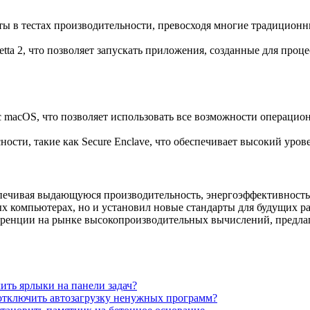
ты в тестах производительности, превосходя многие традиционн
setta 2, что позволяет запускать приложения, созданные для проце
с macOS, что позволяет использовать все возможности операцио
ости, такие как Secure Enclave, что обеспечивает высокий уро
печивая выдающуюся производительность, энергоэффективность 
ых компьютерах, но и установил новые стандарты для будущих р
куренции на рынке высокопроизводительных вычислений, предл
ить ярлыки на панели задач?
отключить автозагрузку ненужных программ?