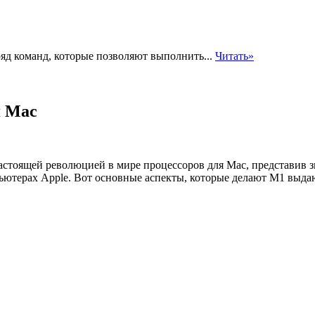
яд команд, которые позволяют выполнить...
Читать»
я Mac
астоящей революцией в мире процессоров для Mac, представив з
ьютерах Apple. Вот основные аспекты, которые делают M1 выд