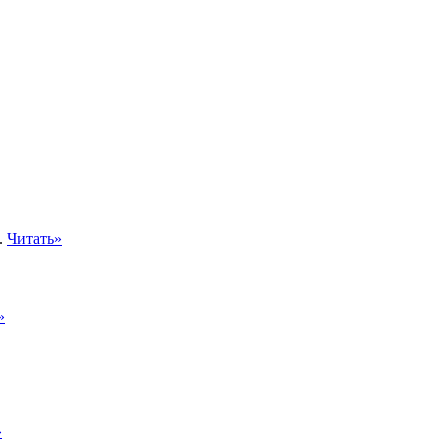
.
Читать»
»
»