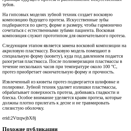
зубов.
На гипсовых моделях зубной техник создает восковую
композицию будущего протеза. Искусственные зубы
подбираются по цвету, форме и размеру, чтобы гармонично
сочетаться с естественными зубами пациента. Восковая
композиция служит прототипом для окончательного протеза.
Следующим этапом является замена восковой композиции на
акриловую пластмассу. Восковую модель помещают в
специальную форму (кювету), куда под давлением подается
разогретая пластмасса. После полимеризации пластмассы в
течение нескольких часов при температуре около 100 °C,
протез приобретает окончательную форму и прочность.
Извлеченный из кюветы протез подвергается шлифовке и
полировке. Зубной техник удаляет излишки пластмассы,
обрабатывает поверхность протеза, добиваясь гладкости и
блеска. Особое внимание уделяется краям протеза, которые
должны плотно прилегать к десне и не травмировать
слизистую оболочку.
erid:2VtzqwjbX8j
Похожие публикации