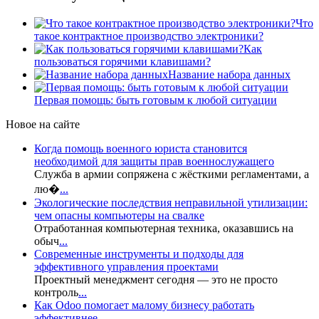
Что
такое контрактное производство электроники?
Как
пользоваться горячими клавишами?
Название набора данных
Первая помощь: быть готовым к любой ситуации
Новое на сайте
Когда помощь военного юриста становится
необходимой для защиты прав военнослужащего
Служба в армии сопряжена с жёсткими регламентами, а
лю�
...
Экологические последствия неправильной утилизации:
чем опасны компьютеры на свалке
Отработанная компьютерная техника, оказавшись на
обыч
...
Современные инструменты и подходы для
эффективного управления проектами
Проектный менеджмент сегодня — это не просто
контроль
...
Как Odoo помогает малому бизнесу работать
эффективнее