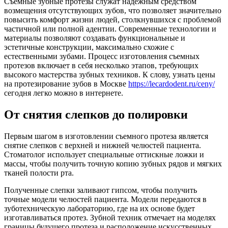
Съемные зубные протезы служат надежным средством
возмещения отсутствующих зубов, что позволяет значительно
повысить комфорт жизни людей, столкнувшихся с проблемой
частичной или полной адентии. Современные технологии и
материалы позволяют создавать функциональные и
эстетичные конструкции, максимально схожие с
естественными зубами.
Процесс изготовления съемных
протезов включает в себя несколько этапов, требующих
высокого мастерства зубных техников. К слову, узнать цены
на протезирование зубов в Москве
https://lecardodent.ru/ceny/
сегодня легко можно в интернете.
От снятия слепков до полировки
Первым шагом в изготовлении съемного протеза является
снятие слепков с верхней и нижней челюстей пациента.
Стоматолог использует специальные оттискные ложки и
массы, чтобы получить точную копию зубных рядов и мягких
тканей полости рта.
Полученные слепки заливают гипсом, чтобы получить
точные модели челюстей пациента. Модели передаются в
зуботехническую лабораторию, где на их основе будет
изготавливаться протез. Зубной техник отмечает на моделях
границы будущего протеза и расположение искусственных