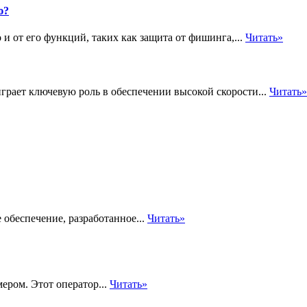
ю?
 и от его функций, таких как защита от фишинга,...
Читать»
грает ключевую роль в обеспечении высокой скорости...
Читать»
обеспечение, разработанное...
Читать»
ером. Этот оператор...
Читать»