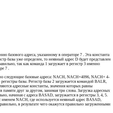
ию базового адреса, указанному в операторе 7 . Эта константа
истр базы уже определен, то неявный адрес D будет представлен
вильно, так как команда 1 загружает в регистр 3 именно
е 7 .
твенно следующие базовые адреса: NACH, NACH+4096, NACH+ 4-
регистры базы. Регистр базы 2 загружается командой BALR,
ляются адресные константы, значения которых равны
амяти друг за другом, занимая три слова. Загрузка адресных
о, начиная с адреса BASAD, загружается в регистры 3, 4, 5.
 с именем NACH, где используется неявный адрес BASAD,
авильно, в результате чего окажутся правильно загруженными