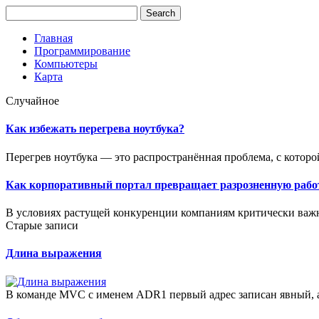
Главная
Программирование
Компьютеры
Карта
Случайное
Как избежать перегрева ноутбука?
Перегрев ноутбука — это распространённая проблема, с которо
Как корпоративный портал превращает разрозненную рабо
В условиях растущей конкуренции компаниям критически важн
Старые записи
Длина выражения
В команде MVC с именем ADR1 первый адрес записан явный, а 