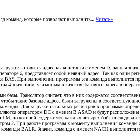
яд команд, которые позволяют выполнить...
Читать»
грузки: готовится адресная константа с именем D, равная значен
ператоре 6, представляет собой неявный адрес. Так как один рег
реса BAS. При выполнении
программы эта команда выполнится пра
ра 4 значением, указанным в качестве базового адреса в оператор
рами базы. Транслятор считает, что в них содержатся соответс
тобы такие базовые адреса были загружены в соответствующие 
оманды. Для загрузки остальных регистров в программе опреде
ляются оператором DC с именем В ASAD и будут расположены в п
 LM, по которой содержимое каждых четырех байт последовательн
стром 2. При работе программы к моменту выполнения команды
ю команды BALR. Значит, команда с именем NACH выполнится пр