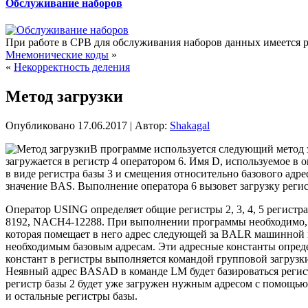
Обслуживание наборов
При работе в СРВ для обслуживания наборов данных имеется р
Мнемонические коды
»
«
Некорректность деления
Метод загрузки
Опубликовано
17.06.2017
|
Автор:
Shakagal
В программе используется следующий метод за
загружается в регистр 4 оператором 6. Имя D, используемое в о
в виде регистра базы 3 и смещения относительно базового ад
значение BAS. Выполнение оператора 6 вызовет загрузку регист
Оператор USING определяет общие регистры 2, 3, 4, 5 регист
8192, NACH4-12288. При выполнении программы необходимо, ч
которая помещает в него адрес следующей за BALR машинной к
необходимым базовым адресам. Эти адресные константы опреде
констант в регистры выполняется командой групповой загрузки
Неявный адрес BASAD в команде LM будет базироваться реги
регистр базы 2 будет уже загружен нужным адресом с помощь
и остальные регистры базы.