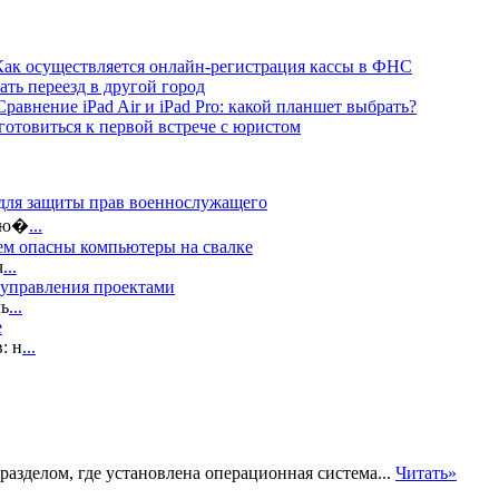
Как осуществляется онлайн-регистрация кассы в ФНС
ать переезд в другой город
Сравнение iPad Air и iPad Pro: какой планшет выбрать?
готовиться к первой встрече с юристом
 для защиты прав военнослужащего
 лю�
...
ем опасны компьютеры на свалке
ч
...
 управления проектами
ль
...
е
: н
...
азделом, где установлена операционная система...
Читать»