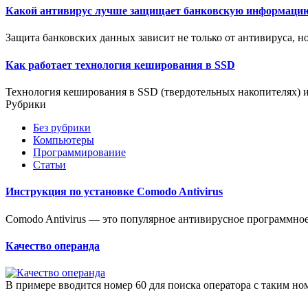
Какой антивирус лучше защищает банковскую информаци
Защита банковских данных зависит не только от антивируса, но
Как работает технология кеширования в SSD
Технология кеширования в SSD (твердотельных накопителях) и
Рубрики
Без рубрики
Компьютеры
Программирование
Статьи
Инструкция по установке Comodo Antivirus
Comodo Antivirus — это популярное антивирусное программное 
Качество операнда
В примере вводится номер 60 для поиска оператора с таким ном