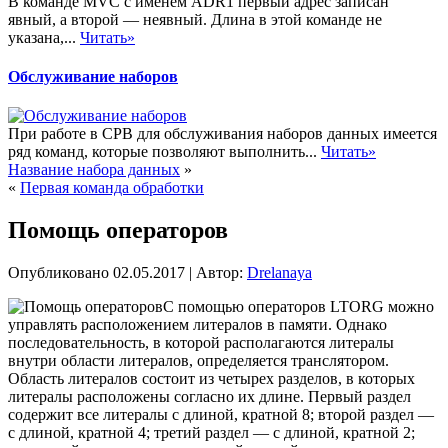
В команде MVC с именем ADR1 первый адрес записан
явный, а второй — неявный. Длина в этой команде не
указана,...
Читать»
Обслуживание наборов
При работе в СРВ для обслуживания наборов данных имеется
ряд команд, которые позволяют выполнить...
Читать»
Название набора данных
»
«
Первая команда обработки
Помощь операторов
Опубликовано
02.05.2017
|
Автор:
Drelanaya
С помощью операторов LTORG можно
управлять расположением литералов в памяти. Однако
последовательность, в которой располагаются литералы
внутри области литералов, определяется транслятором.
Область литералов состоит из четырех разделов, в которых
литералы расположены согласно их длине. Первый раздел
содержит все литералы с длиной, кратной 8; второй раздел —
с длиной,
кратной 4; третий раздел — с длиной, кратной 2;