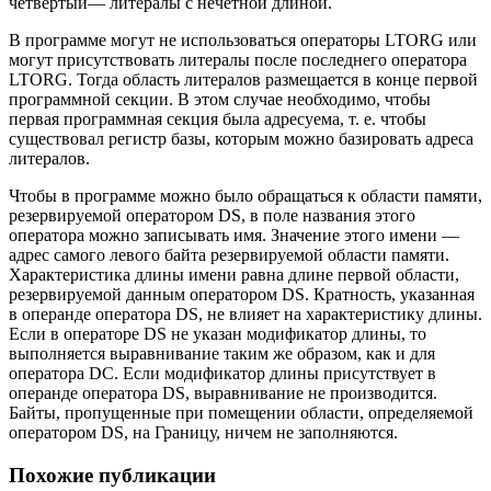
четвертый— литералы с нечетной длиной.
В программе могут не использоваться операторы LTORG или
могут присутствовать литералы после последнего оператора
LTORG. Тогда область литералов размещается в конце первой
программной секции. В этом случае необходимо, чтобы
первая программная секция была адресуема, т. е. чтобы
существовал регистр базы, которым можно базировать адреса
литералов.
Чтобы в программе можно было обращаться к области памяти,
резервируемой оператором DS, в поле названия этого
оператора можно записывать имя. Значение этого имени —
адрес самого левого байта резервируемой области памяти.
Характеристика длины имени равна длине первой области,
резервируемой данным оператором DS. Кратность, указанная
в операнде оператора DS, не влияет на характеристику длины.
Если в операторе DS не указан модификатор длины, то
выполняется выравнивание таким же образом, как и для
оператора DC. Если модификатор длины присутствует в
операнде оператора DS, выравнивание не производится.
Байты, пропущенные при помещении области, определяемой
оператором DS, на Границу, ничем не заполняются.
Похожие публикации