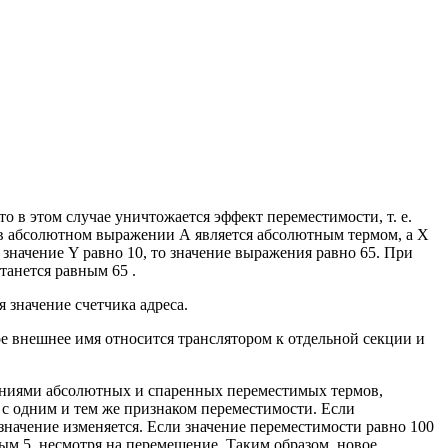
 в этом случае уничтожается эффект переместимости, т. е.
 в абсолютном выражении А является абсолютным термом, а X
 значение Y равно 10, то значение выражения равно 65. При
танется равным 65 .
 значение счетчика адреса.
ое внешнее имя относится транслятором к отдельной секции и
чениями абсолютных и спаренных переместимых термов,
 одним и тем же признаком переместимости. Если
значение изменяется. Если значение переместимости равно 100
ым 5, несмотря на перемещение. Таким образом, новое