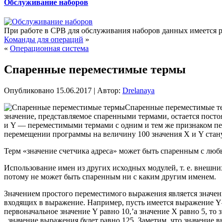
Обслуживание наборов
При работе в СРВ для обслуживания наборов данных имеется р
Команды для операций
»
«
Операционная система
Спаренные переместимые термы
Опубликовано
15.06.2017
|
Автор:
Drelanaya
Спаренные переместимые тер
значение, представляемое спаренными термами, остается пост
и Y — переместимыми термами с одним и тем же признаком пе
перемещении программы на величину 100 значения X и Y стану
Терм «значение счетчика адреса» может быть спаренным с любы
Использование имен из других исходных модулей, т. е. внешни
потому не может быть спаренным ни с каким другим именем.
Значением простого переместимого выражения является значе
входящих в выражение. Например, пусть имеется выражение 
первоначальное значение Y равно 10,’а значение X равно 5, т
, значение выражения будет равно 125. Заметим, что значение