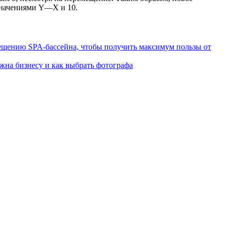
 значениями Y—X и 10.
сещению SPA-бассейна, чтобы получить максимум пользы от
ужна бизнесу и как выбрать фотографа