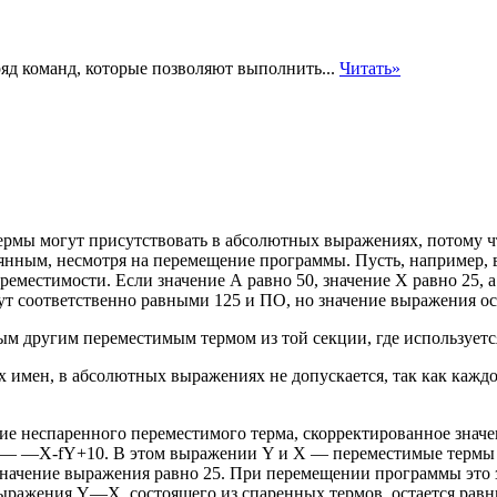
яд команд, которые позволяют выполнить...
Читать»
мы могут присутствовать в абсолютных выражениях, потому что
оянным, несмотря на перемещение программы. Пусть, например,
реместимости.
Если значение А равно 50, значение X равно 25, а
т соответственно равными 125 и ПО, но значение выражения ос
м другим переместимым термом из той секции, где используется
х имен, в абсолютных выражениях не допускается, так как кажд
ние неспаренного переместимого терма, скорректированное зна
Y— —X-fY+10. В этом выражении Y и X — переместимые термы с
о значение выражения равно 25. При перемещении программы это 
 выражения Y—X, состоящего из спаренных термов, остается равн