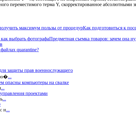
енного переместимого терма Y, скорректированное абсолютными
Как подготовиться к по
Предметная съемка товаров: зачем она н
ов
файлах quarantine?
 для защиты прав военнослужащего
 лю�
...
ем опасны компьютеры на свалке
ч
...
 управления проектами
ль
...
е
: н
...