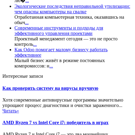
лю�
...
Экологические последствия неправильной утилизации:
чем опасны компьютеры на свалке
Отработанная компьютерная техника, оказавшись на
обыч
...
Современные инструменты и подходы для
эффективного управления проектами
Проектный менеджмент сегодня — это не просто
контроль
...
Как Odoo помогает малому бизнесу работать
эффективнее
Малый бизнес живёт в режиме постоянных
компромиссов: н
...
Интересные записи
Как проверить систему на вирусы вручную
Хотя современные антивирусные программы значительно
упрощают процесс диагностики и очистки зараженного...
Читать»
AMD Ryzen 7 vs Intel Core i7: победитель в играх
AMD Ryzen 7 и Intel Core i7 — это два мощнейших